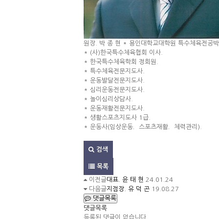
원장. 박 종 현
* 용인대학교대학원 특수체육전공박
* (사)한국특수체육협회 이사.
* 한국특수체육학회 정회원.
* 특수체육전문지도사.
* 운동발달전문지도사.
* 심리운동전문지도사.
* 놀이심리상담사.
* 운동재활전문지도사.
* 생활스포츠지도사 1급.
* 운동사(임상운동．스포츠재활．체력관리).
검색
목록
이전글
대표. 윤 태 현
24.01.24
다음글
지점장. 유 덕 곤
19.08.27
댓글목록
댓글목록
등록된 댓글이 없습니다.